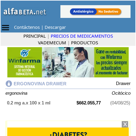
Contáctenos
|
Descargar
PRINCIPAL
|
PRECIOS DE MEDICAMENTOS
VADEMECUM
|
PRODUCTOS
Drawer
ERGONOVINA DRAWER
ergonovina
Ocitócico
0.2 mg a.x 100 x 1 ml
$662.055,77
(04/08/25)
ERGONOVINA DRAWER
contiene
ergonovina
y se indica como
Ocitócico
. Es producido por
Drawer
y cuenta con 1 presentación