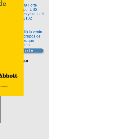
Información
argenx compra Forte
Biosciences por US$
2.200 millones y suma el
anticuerpo FB102
Información
ANMAT habilitó la venta
libre de diez grupos de
medicamentos que
requerían receta
Vademécum
Descuentos PAMI