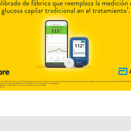
Explorar más
Otros productos con
vit.a+alantoína+asoc.
Otros productos de
Epuyén