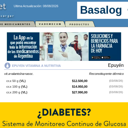
Ultima Actualización: 08/08/2026
Epuyén
EPUYEN VITAMINA A NUTRITIVA
vit.a+alantoína+asoc.
Reconstituyente dérmico
cr.x 50 g
(VL)
$12.500,00
(03/08/26)
cr.x 100 g
(VL)
$14.950,00
(03/08/26)
cr.x 200 g
(VL)
$27.990,00
(03/08/26)
EPUYEN VITAMINA A NUTRITIVA
contiene
vit.a+alantoína+asoc.
y se
indica como
Reconstituyente dérmico
. Es producido por
Epuyén
y cuenta
con 3 presentaciones disponibles.