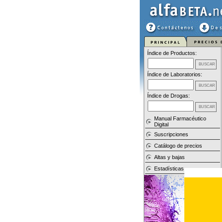
Índice de Productos:
Índice de Laboratorios:
Índice de Drogas:
Manual Farmacéutico
Digital
Suscripciones
Catálogo de precios
Altas y bajas
Estadísticas