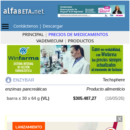
Contáctenos
|
Descargar
PRINCIPAL
|
PRECIOS DE MEDICAMENTOS
VADEMECUM
|
PRODUCTOS
Techsphere
ENZYBAR
enzimas pancreáticas
Producto alimenticio
barra x 30 x 64 g
(VL)
$305.487,27
(16/05/26)
ENZYBAR
contiene
enzimas pancreáticas
y se indica como
Producto
alimenticio
. Es producido por
Techsphere
y cuenta con 1 presentación