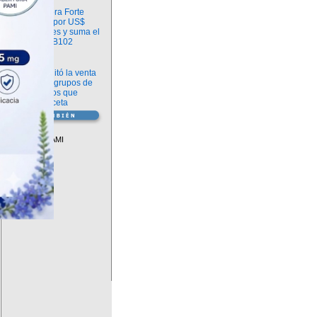
Información
argenx compra Forte
Biosciences por US$
2.200 millones y suma el
anticuerpo FB102
Información
ANMAT habilitó la venta
libre de diez grupos de
medicamentos que
requerían receta
Vademécum
Descuentos PAMI