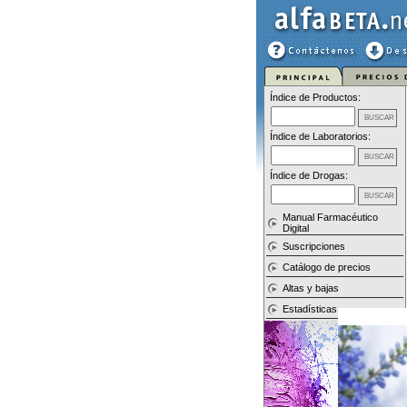
Índice de Productos:
Índice de Laboratorios:
Índice de Drogas:
Manual Farmacéutico
Digital
Suscripciones
Catálogo de precios
Altas y bajas
Estadísticas