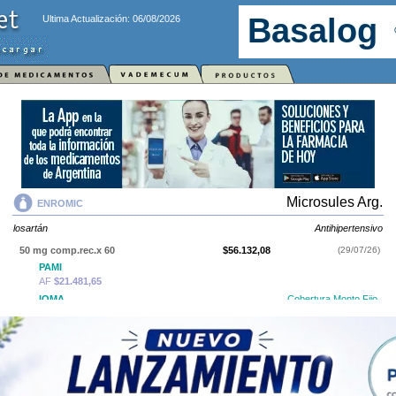
Ultima Actualización: 06/08/2026
Microsules Arg.
ENROMIC
losartán
Antihipertensivo
50 mg comp.rec.x 60
$56.132,08
(29/07/26)
PAMI
AF
$21.481,65
IOMA
Cobertura Monto Fijo
OS
$23.261,15
AF
$32.870,93
50 mg comp.rec.x 30
$29.473,03
(29/07/26)
SIFAR
Producto Reconocido
PAMI
AF
$11.279,27