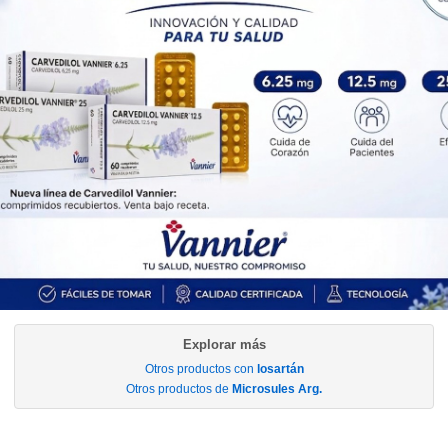
IOMA
Cobertura Monto Fijo
OS
$12.049,10
AF
$17.423,93
100 mg comp.rec.x 30
$35.945,52
(29/07/26)
SIFAR
Producto Reconocido
PAMI
AF
$13.756,29
IOMA
Cobertura Monto Fijo
OS
$14.966,11
AF
$20.979,41
ENROMIC
contiene
losartán
y se indica como
Antihipertensivo
. Es
producido por
Microsules Arg.
y cuenta con 3 presentaciones
disponibles.
Algunas presentaciones cuentan con cobertura PAMI.
Explorar más
Otros productos con
losartán
Otros productos de
Microsules Arg.