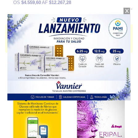
OS
$4.559,60
AF
$12.267,28
ENEMOL
contiene
sodio,fosfato
y se indica como
Evacuante intestinal
.
Es producido por
Gador
y cuenta con 1 presentación disponible.
Algunas presentaciones cuentan con cobertura PAMI.
Explorar más
Otros productos con
sodio,fosfato
Otros productos de
Gador