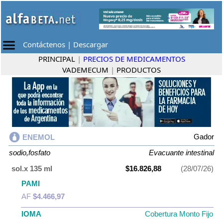
Contáctenos
|
Descargar
PRINCIPAL
|
PRECIOS DE MEDICAMENTOS
VADEMECUM
|
PRODUCTOS
Gador
ENEMOL
sodio,fosfato
Evacuante intestinal
sol.x 135 ml
$16.826,88
(28/07/26)
PAMI
AF
$4.466,97
IOMA
Cobertura Monto Fijo