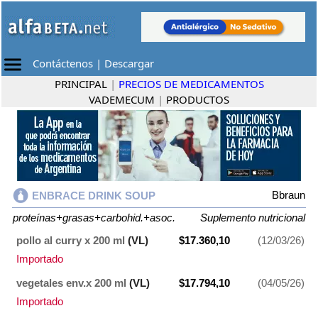
Contáctenos
|
Descargar
PRINCIPAL
|
PRECIOS DE MEDICAMENTOS
VADEMECUM
|
PRODUCTOS
Bbraun
ENBRACE DRINK SOUP
proteínas+grasas+carbohid.+asoc.
Suplemento nutricional
pollo al curry x 200 ml
(VL)
$17.360,10
(12/03/26)
Importado
vegetales env.x 200 ml
(VL)
$17.794,10
(04/05/26)
Importado