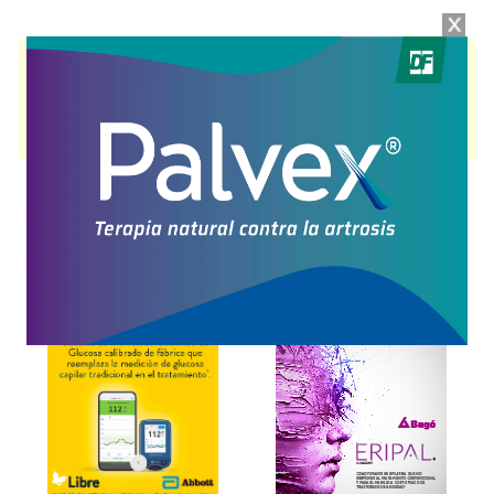
ENBRACE DRINK SOUP
contiene
proteínas+grasas+carbohid.+asoc.
y
se indica como
Suplemento nutricional
. Es producido por
Bbraun
y
cuenta con 2 presentaciones disponibles.
Producto importado.
Explorar más
Otros productos con
proteínas+grasas+carbohid.+asoc.
Otros productos de
Bbraun