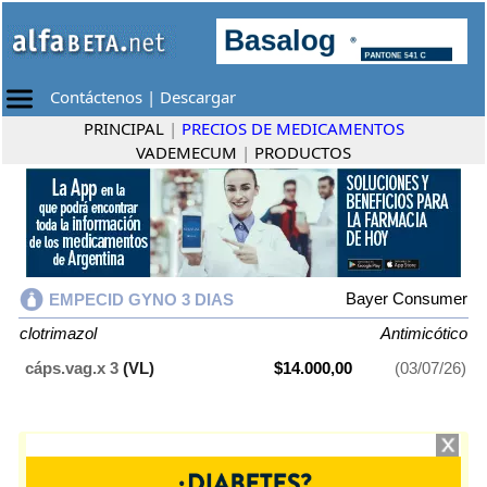
Contáctenos
|
Descargar
PRINCIPAL
|
PRECIOS DE MEDICAMENTOS
VADEMECUM
|
PRODUCTOS
Bayer Consumer
EMPECID GYNO 3 DIAS
clotrimazol
Antimicótico
cáps.vag.x 3
(VL)
$14.000,00
(03/07/26)
EMPECID GYNO 3 DIAS
contiene
clotrimazol
y se indica como
Antimicótico
. Es producido por
Bayer Consumer
y cuenta con 1