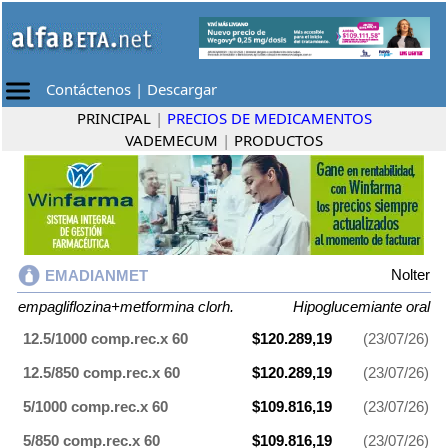
Contáctenos
|
Descargar
PRINCIPAL
|
PRECIOS DE MEDICAMENTOS
VADEMECUM
|
PRODUCTOS
Nolter
EMADIANMET
empagliflozina+metformina clorh.
Hipoglucemiante oral
12.5/1000 comp.rec.x 60
$120.289,19
(23/07/26)
12.5/850 comp.rec.x 60
$120.289,19
(23/07/26)
5/1000 comp.rec.x 60
$109.816,19
(23/07/26)
5/850 comp.rec.x 60
$109.816,19
(23/07/26)