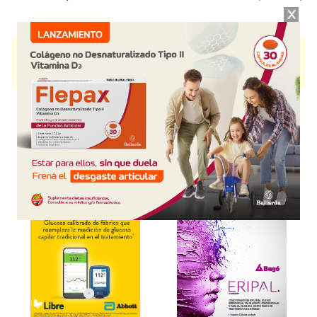
EMADIANMET
contiene
empagliflozina+metformina clorh.
y se indica
como
Hipoglucemiante oral
. Es producido por
Nolter
y cuenta con 4
presentaciones disponibles.
Explorar más
Otros productos con
empagliflozina+metformina
clorh.
Otros productos de
Nolter