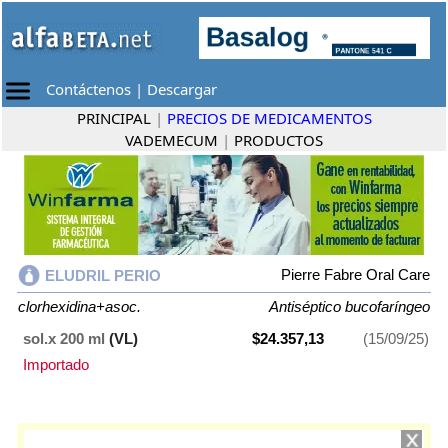
Contáctenos
|
Descargar
PRINCIPAL
|
PRECIOS DE MEDICAMENTOS
VADEMECUM
|
PRODUCTOS
Pierre Fabre Oral Care
ELUDRIL PERIO
clorhexidina+asoc.
Antiséptico bucofaríngeo
sol.x 200 ml
(VL)
$24.357,13
(15/09/25)
Importado
ELUDRIL PERIO
contiene
clorhexidina+asoc.
y se indica como