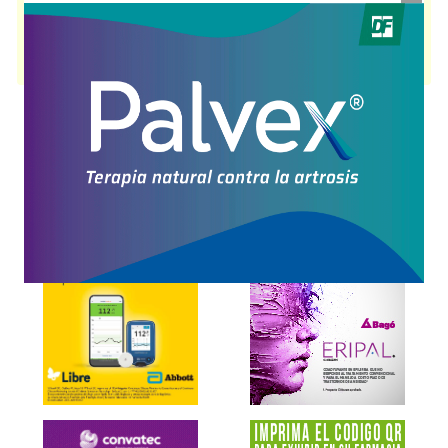
Antiséptico bucofaríngeo
. Es producido por
Pierre Fabre Oral Care
y
cuenta con 1 presentación disponible.
Producto importado.
Explorar más
Otros productos con
clorhexidina+asoc.
Otros productos de
Pierre Fabre Oral Care