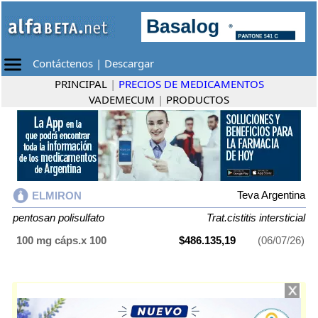
Contáctenos
|
Descargar
PRINCIPAL
|
PRECIOS DE MEDICAMENTOS
VADEMECUM
|
PRODUCTOS
Teva Argentina
ELMIRON
pentosan polisulfato
Trat.cistitis intersticial
100 mg cáps.x 100
$486.135,19
(06/07/26)
ELMIRON
contiene
pentosan polisulfato
y se indica como
Trat.cistitis
intersticial
. Es producido por
Teva Argentina
y cuenta con 1