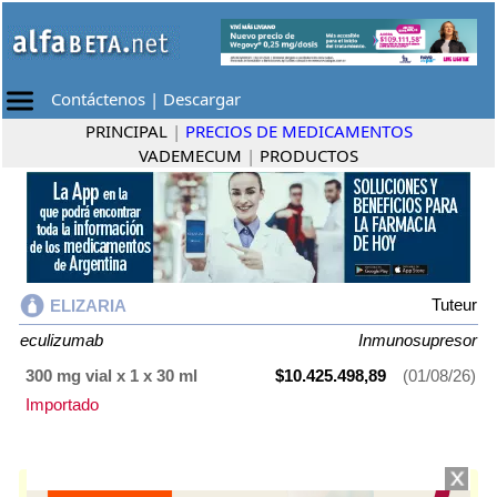
Contáctenos
|
Descargar
PRINCIPAL
|
PRECIOS DE MEDICAMENTOS
VADEMECUM
|
PRODUCTOS
Tuteur
ELIZARIA
eculizumab
Inmunosupresor
300 mg vial x 1 x 30 ml
$10.425.498,89
(01/08/26)
Importado
ELIZARIA
contiene
eculizumab
y se indica como
Inmunosupresor
. Es