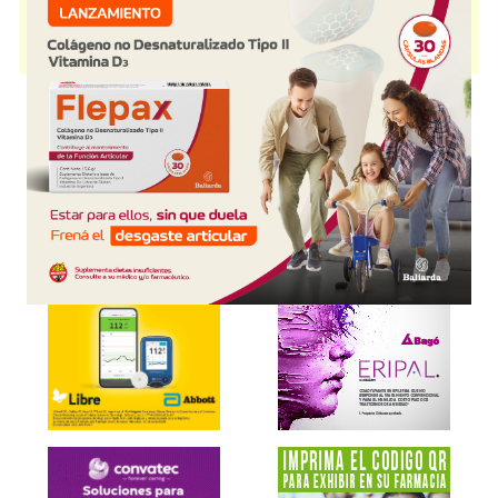
producido por
Tuteur
y cuenta con 1 presentación disponible.
Producto importado.
Explorar más
Otros productos con
eculizumab
Otros productos de
Tuteur