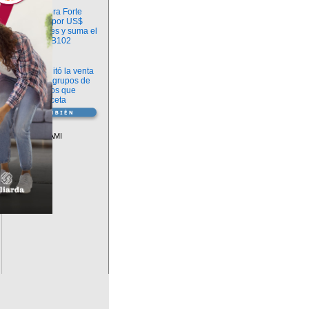
Información
argenx compra Forte
Biosciences por US$
2.200 millones y suma el
anticuerpo FB102
Información
ANMAT habilitó la venta
libre de diez grupos de
medicamentos que
requerían receta
Vademécum
Descuentos PAMI