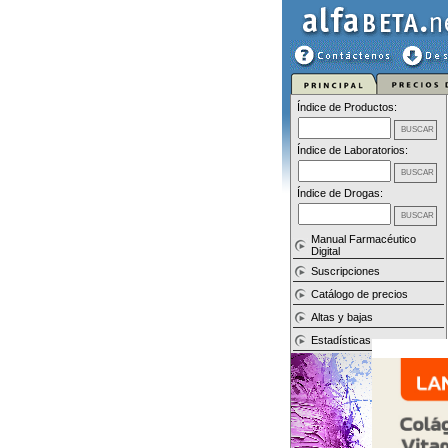
Índice de Productos:
Índice de Laboratorios:
Índice de Drogas:
Manual Farmacéutico
Digital
Suscripciones
Catálogo de precios
Altas y bajas
Estadísticas