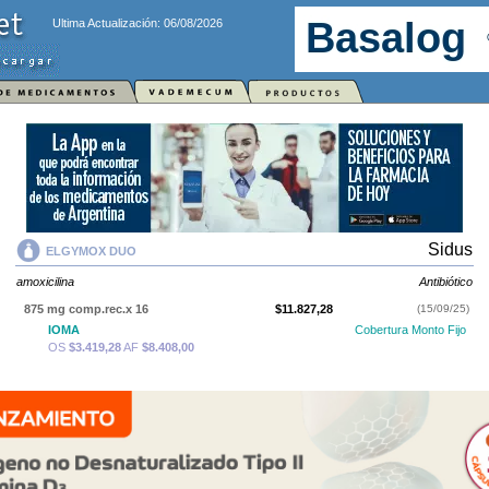
Ultima Actualización: 06/08/2026
Sidus
ELGYMOX DUO
amoxicilina
Antibiótico
875 mg comp.rec.x 16
$11.827,28
(15/09/25)
IOMA
Cobertura Monto Fijo
OS
$3.419,28
AF
$8.408,00
ELGYMOX DUO
contiene
amoxicilina
y se indica como
Antibiótico
. Es
producido por
Sidus
y cuenta con 1 presentación disponible.