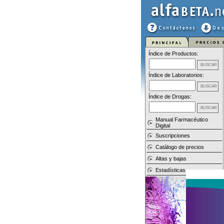
Índice de Productos:
Índice de Laboratorios:
Índice de Drogas:
Manual Farmacéutico
Digital
Suscripciones
Catálogo de precios
Altas y bajas
Estadísticas