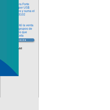
Información
argenx compra Forte
Biosciences por US$
2.200 millones y suma el
anticuerpo FB102
Información
ANMAT habilitó la venta
libre de diez grupos de
medicamentos que
requerían receta
Vademécum
Descuentos PAMI