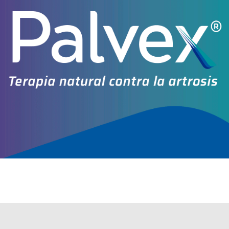
ELGYDIUM CLINIC
contiene
accesorio
y se indica como
Productos
odontológicos
. Es producido por
Pierre Fabre Oral Care
y cuenta con 5
presentaciones disponibles.
Producto importado.
Explorar más
Otros productos con
accesorio
Otros productos de
Pierre Fabre Oral Care