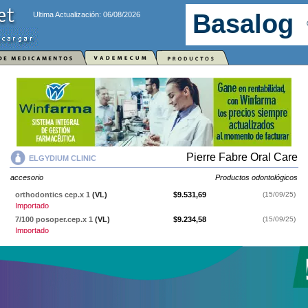
Ultima Actualización: 06/08/2026
Pierre Fabre Oral Care
ELGYDIUM CLINIC
accesorio
Productos odontológicos
orthodontics cep.x 1
(VL)
$9.531,69
(15/09/25)
Importado
7/100 posoper.cep.x 1
(VL)
$9.234,58
(15/09/25)
Importado
15/100 quirúrg.cep.x 1
(VL)
$9.276,75
(15/09/25)
Importado
20/100 suave cep.x 1
(VL)
$9.276,75
(15/09/25)
Importado
25/100 semi-duro cep.x 1
(VL)
$9.276,75
(15/09/25)
Importado