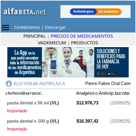
Contáctenos
|
Descargar
PRINCIPAL
|
PRECIOS DE MEDICAMENTOS
VADEMECUM
|
PRODUCTOS
Pierre Fabre Oral Care
ELGYDIUM ANTIPLACA
clorhexidina+asoc.
Analgésico Antisép.bucofar.
pasta dental x 50 ml
(VL)
$12.976,73
(15/09/25)
Importado
pasta dental x 100 g
(VL)
$16.397,42
(15/09/25)
Importado