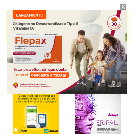
ELGYDIUM ANTIPLACA
contiene
clorhexidina+asoc.
y se indica como
Analgésico Antisép.bucofar.
. Es producido por
Pierre Fabre Oral Care
y
cuenta con 2 presentaciones disponibles.
Producto importado.
Explorar más
Otros productos con
clorhexidina+asoc.
Otros productos de
Pierre Fabre Oral Care