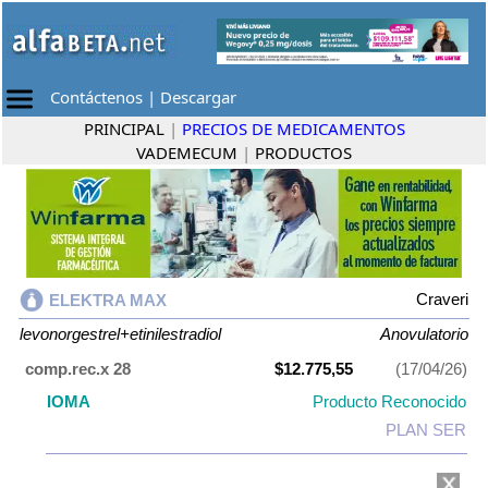
Contáctenos
|
Descargar
PRINCIPAL
|
PRECIOS DE MEDICAMENTOS
VADEMECUM
|
PRODUCTOS
Craveri
ELEKTRA MAX
levonorgestrel+etinilestradiol
Anovulatorio
comp.rec.x 28
$12.775,55
(17/04/26)
IOMA
Producto Reconocido
PLAN SER