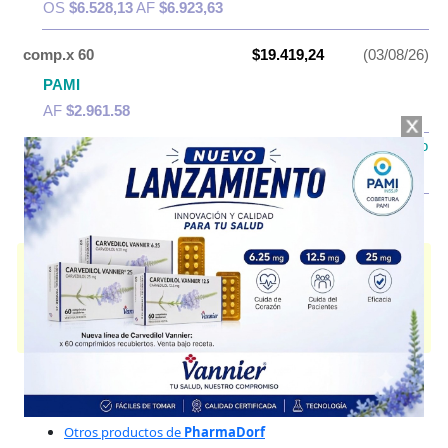
OS
$6.528,13
AF
$6.923,63
comp.x 60
$19.419,24
(03/08/26)
PAMI
AF
$2.961,58
IOMA
Cobertura Monto Fijo
OS
$9.312,56
AF
$10.106,68
EDICTUM 2 MG
contiene
clonazepam
y se indica como
Ansiolítico
Anticonvulsivo
. Es producido por
PharmaDorf
y cuenta con 2
presentaciones disponibles.
Algunas presentaciones cuentan con cobertura PAMI.
Explorar más
Otros productos con
clonazepam
Otros productos de
PharmaDorf