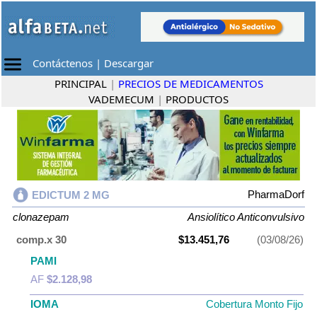
Contáctenos
|
Descargar
PRINCIPAL
|
PRECIOS DE MEDICAMENTOS
VADEMECUM
|
PRODUCTOS
PharmaDorf
EDICTUM 2 MG
clonazepam
Ansiolítico Anticonvulsivo
comp.x 30
$13.451,76
(03/08/26)
PAMI
AF
$2.128,98
IOMA
Cobertura Monto Fijo