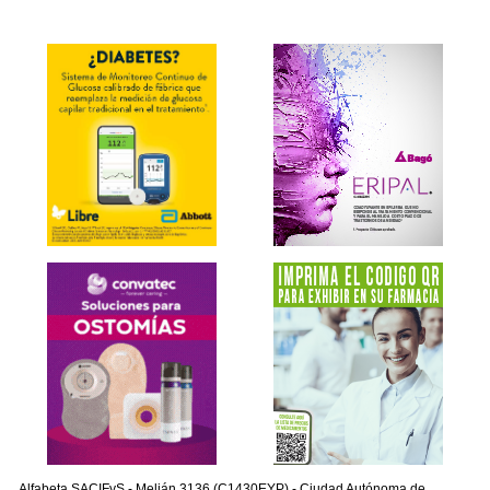
Alfabeta SACIFyS - Melián 3136 (C1430EYP) - Ciudad Autónoma de