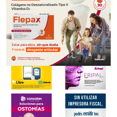
disponible.
Explorar más
Otros productos con
edaravona
Otros productos de
Celnova Argentina