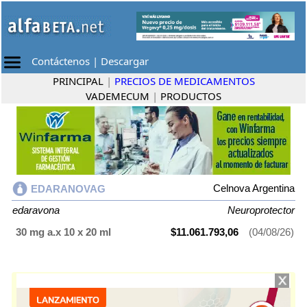
Contáctenos
|
Descargar
PRINCIPAL
|
PRECIOS DE MEDICAMENTOS
VADEMECUM
|
PRODUCTOS
Celnova Argentina
EDARANOVAG
edaravona
Neuroprotector
30 mg a.x 10 x 20 ml
$11.061.793,06
(04/08/26)
EDARANOVAG
contiene
edaravona
y se indica como
Neuroprotector
.
Es producido por
Celnova Argentina
y cuenta con 1 presentación