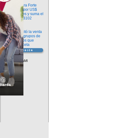
Información
argenx compra Forte
Biosciences por US$
2.200 millones y suma el
anticuerpo FB102
Información
ANMAT habilitó la venta
libre de diez grupos de
medicamentos que
requerían receta
Vademécum
Descuentos PAMI