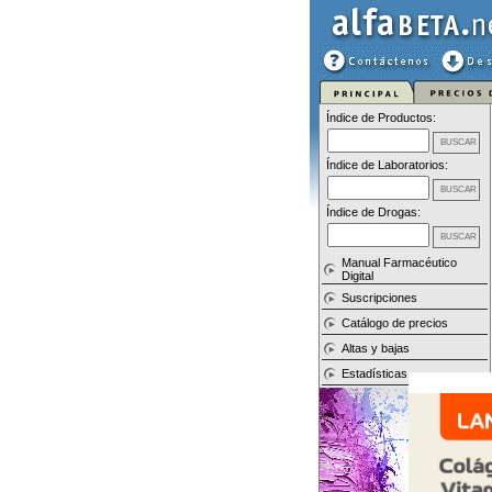
Índice de Productos:
Índice de Laboratorios:
Índice de Drogas:
Manual Farmacéutico
Digital
Suscripciones
Catálogo de precios
Altas y bajas
Estadísticas