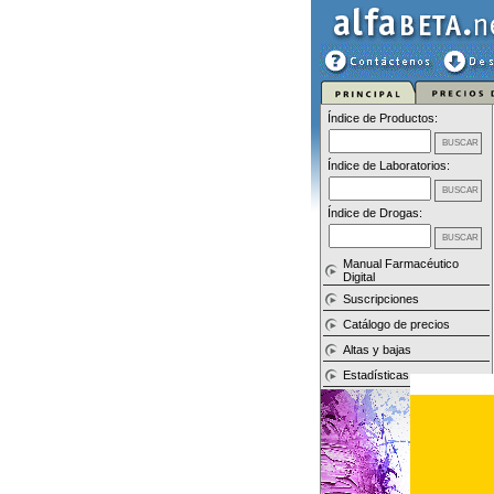
Índice de Productos:
Índice de Laboratorios:
Índice de Drogas:
Manual Farmacéutico
Digital
Suscripciones
Catálogo de precios
Altas y bajas
Estadísticas