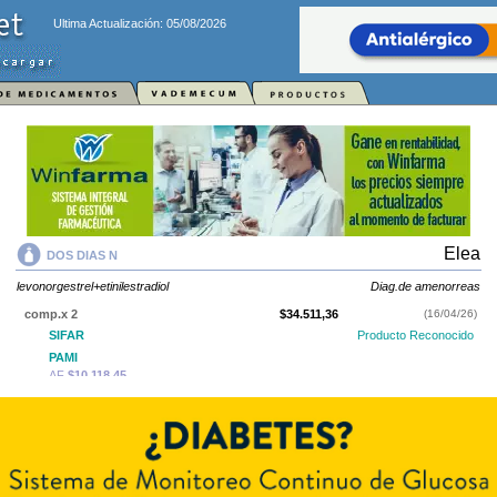
Ultima Actualización: 05/08/2026
Elea
DOS DIAS N
levonorgestrel+etinilestradiol
Diag.de amenorreas
comp.x 2
$34.511,36
(16/04/26)
SIFAR
Producto Reconocido
PAMI
AF
$10.118,45
DOS DIAS N
contiene
levonorgestrel+etinilestradiol
y se indica como
Diag.de amenorreas
. Es producido por
Elea
y cuenta con 1 presentación
disponible.