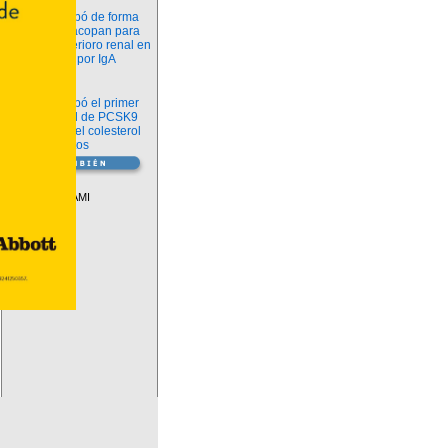
Novedades
La FDA aprobó de forma
definitiva iptacopan para
frenar el deterioro renal en
la nefropatía por IgA
Salud
La FDA aprobó el primer
inhibidor oral de PCSK9
para reducir el colesterol
LDL en adultos
Vademécum
Descuentos PAMI