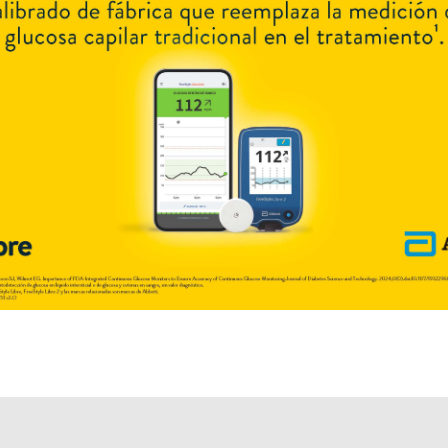
Algunas presentaciones cuentan con cobertura PAMI.
Explorar más
Otros productos con
levonorgestrel+etinilestradiol
Otros productos de
Elea