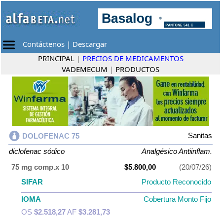
Contáctenos
|
Descargar
PRINCIPAL
|
PRECIOS DE MEDICAMENTOS
VADEMECUM
|
PRODUCTOS
Sanitas
DOLOFENAC 75
diclofenac sódico
Analgésico Antiinflam.
75 mg comp.x 10
$5.800,00
(20/07/26)
SIFAR
Producto Reconocido
IOMA
Cobertura Monto Fijo
OS
$2.518,27
AF
$3.281,73