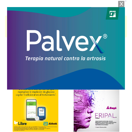
DOLOFENAC 75
contiene
diclofenac sódico
y se indica como
Analgésico Antiinflam.
. Es producido por
Sanitas
y cuenta con 1
presentación disponible.
Explorar más
Otros productos con
diclofenac sódico
Otros productos de
Sanitas