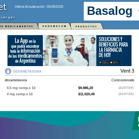
Ultima Actualización: 05/08/2026
Vent 3
DEXAMETASONA
dexametasona
Corticosteroide
0.5 mg comp.x 10
$9.986,20
(31/07/26)
4 mg comp.x 10
$11.020,49
(31/07/26)
DEXAMETASONA
contiene
dexametasona
y se indica como
Corticosteroide
. Es producido por
Vent 3
y cuenta con 2 presentaciones
disponibles.