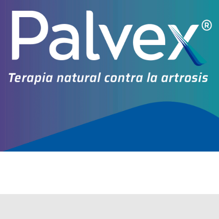
Explorar más
Otros productos con
dexametasona
Otros productos de
Vent 3