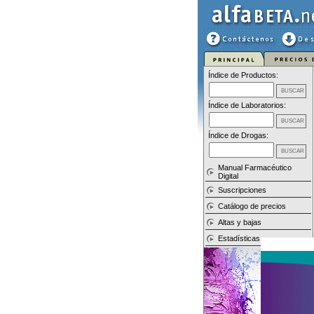
Índice de Productos:
Índice de Laboratorios:
Índice de Drogas:
Manual Farmacéutico
Digital
Suscripciones
Catálogo de precios
Altas y bajas
Estadísticas