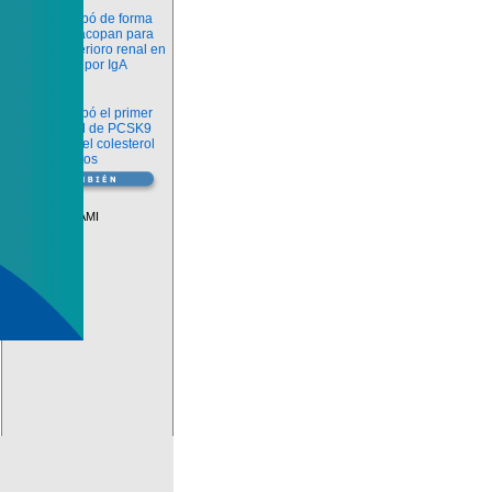
Novedades
La FDA aprobó de forma
definitiva iptacopan para
frenar el deterioro renal en
la nefropatía por IgA
Salud
La FDA aprobó el primer
inhibidor oral de PCSK9
para reducir el colesterol
LDL en adultos
Vademécum
Descuentos PAMI