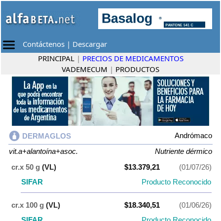
Contáctenos
|
Descargar
PRINCIPAL
|
PRECIOS DE MEDICAMENTOS
VADEMECUM
|
PRODUCTOS
Andrómaco
DERMAGLOS
vit.a+alantoína+asoc.
Nutriente dérmico
cr.x 50 g
(VL)
$13.379,21
(01/07/26)
SIFAR
Producto Reconocido
cr.x 100 g
(VL)
$18.340,51
(01/06/26)
SIFAR
Producto Reconocido