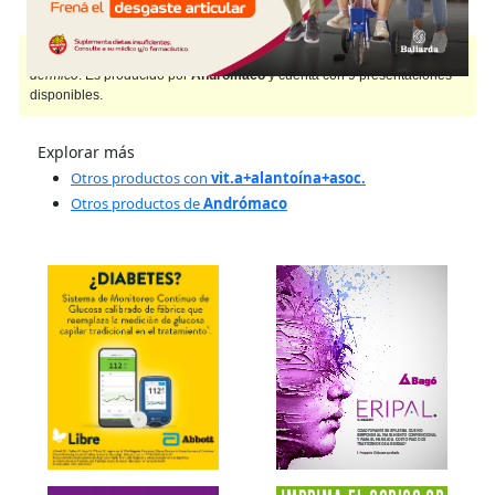
DERMAGLOS
contiene
vit.a+alantoína+asoc.
y se indica como
Nutriente
dérmico
. Es producido por
Andrómaco
y cuenta con 9 presentaciones
disponibles.
Explorar más
Otros productos con
vit.a+alantoína+asoc.
Otros productos de
Andrómaco