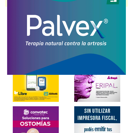
presentación disponible.
Explorar más
Otros productos con
vit.a+alantoína+asoc.
Otros productos de
Monserrat