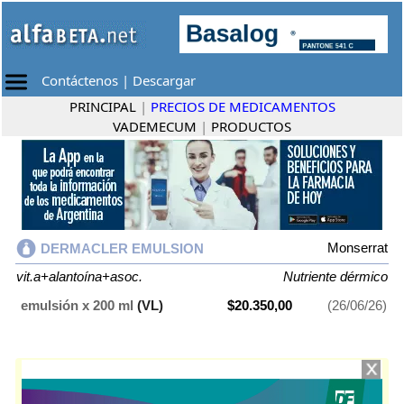
Contáctenos
|
Descargar
PRINCIPAL
|
PRECIOS DE MEDICAMENTOS
VADEMECUM
|
PRODUCTOS
Monserrat
DERMACLER EMULSION
vit.a+alantoína+asoc.
Nutriente dérmico
emulsión x 200 ml
(VL)
$20.350,00
(26/06/26)
DERMACLER EMULSION
contiene
vit.a+alantoína+asoc.
y se indica
como
Nutriente dérmico
. Es producido por
Monserrat
y cuenta con 1