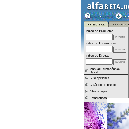
Índice de Productos:
Índice de Laboratorios:
Índice de Drogas:
Manual Farmacéutico
Digital
Suscripciones
Catálogo de precios
Altas y bajas
Estadísticas