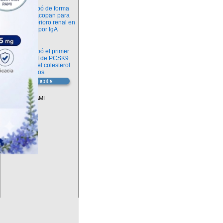
Novedades
La FDA aprobó de forma
definitiva iptacopan para
frenar el deterioro renal en
la nefropatía por IgA
Salud
La FDA aprobó el primer
inhibidor oral de PCSK9
para reducir el colesterol
LDL en adultos
Vademécum
Descuentos PAMI