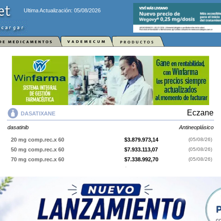
Ultima Actualización: 05/08/2026
Eczane
DASATIXANE
dasatinib
Antineoplásico
20 mg comp.rec.x 60
$3.879.973,14
(05/08/26)
50 mg comp.rec.x 60
$7.933.113,07
(05/08/26)
70 mg comp.rec.x 60
$7.338.992,70
(05/08/26)
100 mg comp.rec.x 30
$8.100.538,76
(05/08/26)
DASATIXANE
contiene
dasatinib
y se indica como
Antineoplásico
. Es
producido por
Eczane
y cuenta con 4 presentaciones disponibles.