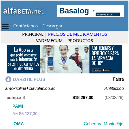
Contáctenos
|
Descargar
PRINCIPAL
|
PRECIOS DE MEDICAMENTOS
VADEMECUM
|
PRODUCTOS
Fabra
DARZITIL PLUS
amoxicilina+clavulánico,ác.
Antibiótico
comp.x 8
$18.297,00
(03/08/26)
PAMI
AF
$5.127,30
IOMA
Cobertura Monto Fijo