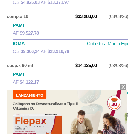
OS
$4.925,03
AF
$13.371,97
comp.x 16
$33.283,00
(03/08/26)
PAMI
AF
$9.527,78
IOMA
Cobertura Monto Fijo
OS
$9.366,24
AF
$23.916,76
susp.x 60 ml
$14.135,00
(03/08/26)
PAMI
AF
$4.122,17
IOMA
Cobertura Monto Fijo
OS
$5.351,35
AF
$8.783,65
susp.x 90 ml
$18.015,00
(03/08/26)
PAMI
AF
$5.700,86