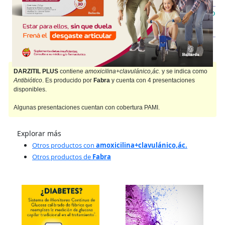
IOMA
Cobertura Monto Fijo
OS
$5.351,35
AF
$12.663,65
DARZITIL PLUS
contiene
amoxicilina+clavulánico,ác.
y se indica como
Antibiótico
. Es producido por
Fabra
y cuenta con 4 presentaciones
disponibles.
Algunas presentaciones cuentan con cobertura PAMI.
Explorar más
Otros productos con
amoxicilina+clavulánico,ác.
Otros productos de
Fabra