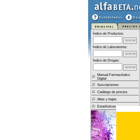
Índice de Productos:
Índice de Laboratorios:
Índice de Drogas:
Manual Farmacéutico
Digital
Suscripciones
Catálogo de precios
Altas y bajas
Estadísticas