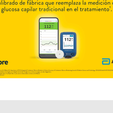
producido por
Adium
y cuenta con 6 presentaciones disponibles.
Explorar más
Otros productos con
cenobamato
Otros productos de
Adium