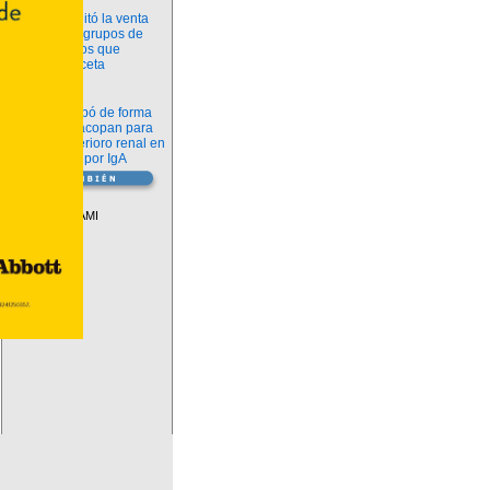
Información
ANMAT habilitó la venta
libre de diez grupos de
medicamentos que
requerían receta
Novedades
La FDA aprobó de forma
definitiva iptacopan para
frenar el deterioro renal en
la nefropatía por IgA
Vademécum
Descuentos PAMI