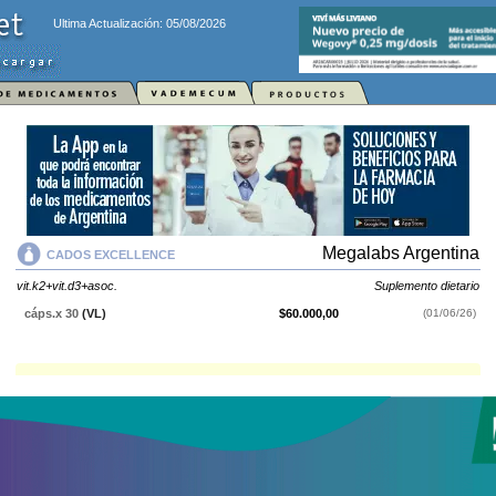
Ultima Actualización: 05/08/2026
Megalabs Argentina
CADOS EXCELLENCE
vit.k2+vit.d3+asoc.
Suplemento dietario
cáps.x 30
(VL)
$60.000,00
(01/06/26)
CADOS EXCELLENCE
contiene
vit.k2+vit.d3+asoc.
y se indica como
Suplemento dietario
. Es producido por
Megalabs Argentina
y cuenta con
1 presentación disponible.
Explorar más