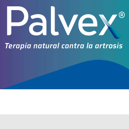
Otros productos con
vit.k2+vit.d3+asoc.
Otros productos de
Megalabs Argentina