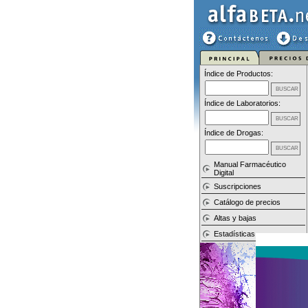
Índice de Productos:
Índice de Laboratorios:
Índice de Drogas:
Manual Farmacéutico
Digital
Suscripciones
Catálogo de precios
Altas y bajas
Estadísticas