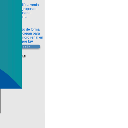
Información
ANMAT habilitó la venta
libre de diez grupos de
medicamentos que
requerían receta
Novedades
La FDA aprobó de forma
definitiva iptacopan para
frenar el deterioro renal en
la nefropatía por IgA
Vademécum
Descuentos PAMI