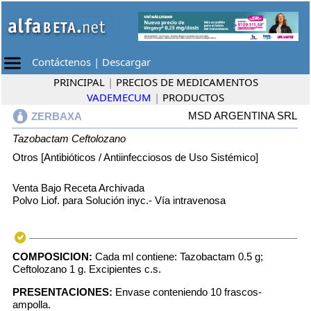
Contáctenos
|
Descargar
PRINCIPAL
|
PRECIOS DE MEDICAMENTOS
VADEMECUM
|
PRODUCTOS
MSD ARGENTINA SRL
ZERBAXA
Tazobactam
Ceftolozano
Otros [Antibióticos / Antiinfecciosos de Uso Sistémico]
Venta Bajo Receta Archivada
Polvo Liof. para Solución inyc.- Vía intravenosa
COMPOSICION:
Cada ml contiene: Tazobactam 0.5 g;
Ceftolozano 1 g. Excipientes c.s.
PRESENTACIONES:
Envase conteniendo 10 frascos-
ampolla.