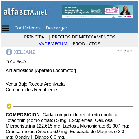
Contáctenos
|
Descargar
PRINCIPAL
|
PRECIOS DE MEDICAMENTOS
VADEMECUM
|
PRODUCTOS
PFIZER
XELJANZ
Tofacitinib
Antiartrósicos [Aparato Locomotor]
Venta Bajo Receta Archivada
Comprimidos Recubiertos
COMPOSICION:
Cada comprimido recubierto contiene:
Tofacitinib (como citrato) 5 mg. Excipientes: Celulosa
Microcristalina 122.615 mg; Lactosa Monohidrato 61.307 mg;
Croscarmelosa Sódica 6.0 mg; Estearato de Magnesio 2.0
mg; Opadry II Blanco 6.0 mg.