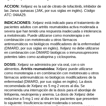
ACCION:
Xelijanz es la sal de citrato de tofacitinib, inhibidor de
las Janus quinasas (JAK, por sus siglas en inglés).
Código
ATC:
04AA29.
INDICACIONES:
Xeljanz está indicado para el tratamiento de
pacientes adultos con artritis reumatoidea activa moderada a
severa que han tenido una respuesta inadecuada o intolerancia
a metotrexato. Puede utilizarse como monoterapia o en
combinación con metotrexato u otros fármacos
antirreumáticos no biológicos modificadores de la enfermedad
(DMARD, por sus siglas en inglés). Xeljanz no debe utilizarse
en combinación con DMARD biológicos o inmunosupresores
potentes tales como azatioprina y ciclosporina.
DOSIS:
Xeljanz se administra por vía oral, con o sin
alimentos.
Artritis reumatoidea:
Xeljanz puede utilizarse
como monoterapia o en combinación con metotrexato u otros
fármacos antirreumáticos no biológicos modificadores de la
enfermedad (DMARD, por sus siglas en inglés). La dosis
recomendada de Xeljanz es 5 mg 2 veces al día. Se
recomienda una interrupción de la dosis para el abordaje de
linfopenia, neutropenia y anemia. La dosis de Xeljanz debe
reducirse a 5 mg 1 vez al día en los pacientes que presenten
lo siguiente: Insuficiencia renal moderada o severa.