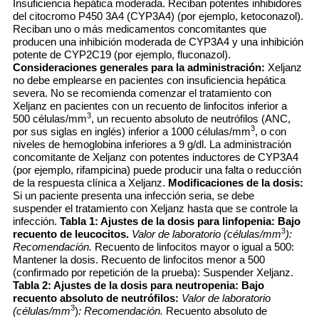
Insuficiencia hepática moderada. Reciban potentes inhibidores
del citocromo P450 3A4 (CYP3A4) (por ejemplo, ketoconazol).
Reciban uno o más medicamentos concomitantes que
producen una inhibición moderada de CYP3A4 y una inhibición
potente de CYP2C19 (por ejemplo, fluconazol).
Consideraciones generales para la administración:
Xeljanz
no debe emplearse en pacientes con insuficiencia hepática
severa. No se recomienda comenzar el tratamiento con
Xeljanz en pacientes con un recuento de linfocitos inferior a
3
500 células/mm
, un recuento absoluto de neutrófilos (ANC,
3
por sus siglas en inglés) inferior a 1000 células/mm
, o con
niveles de hemoglobina inferiores a 9 g/dl. La administración
concomitante de Xeljanz con potentes inductores de CYP3A4
(por ejemplo, rifampicina) puede producir una falta o reducción
de la respuesta clínica a Xeljanz.
Modificaciones de la dosis:
Si un paciente presenta una infección seria, se debe
suspender el tratamiento con Xeljanz hasta que se controle la
infección.
Tabla 1: Ajustes de la dosis para linfopenia: Bajo
3
recuento de leucocitos.
Valor de laboratorio (células/mm
):
Recomendación.
Recuento de linfocitos mayor o igual a 500:
Mantener la dosis. Recuento de linfocitos menor a 500
(confirmado por repetición de la prueba): Suspender Xeljanz.
Tabla 2: Ajustes de la dosis para neutropenia: Bajo
recuento absoluto de neutrófilos:
Valor de laboratorio
3
(células/mm
)
: Recomendación.
Recuento absoluto de