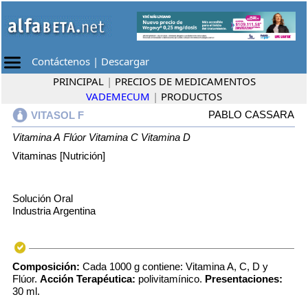
Contáctenos
|
Descargar
PRINCIPAL
|
PRECIOS DE MEDICAMENTOS
VADEMECUM
|
PRODUCTOS
PABLO CASSARA
VITASOL F
Vitamina A
Flúor
Vitamina C
Vitamina D
Vitaminas [Nutrición]
Solución Oral
Industria Argentina
Composición:
Cada 1000 g contiene: Vitamina A, C, D y
Flúor.
Acción Terapéutica:
polivitamínico.
Presentaciones:
30 ml.