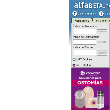
Índice de Productos:
Índice de Laboratorios:
Índice de Drogas:
MFT On Line
MFT On Line