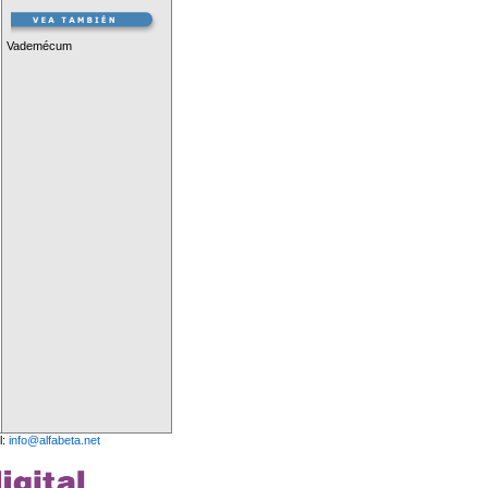
Vademécum
l:
info@alfabeta.net