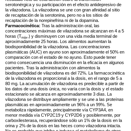
serotonérgica y su participación en el efecto antidepresivo de
la vilazodona. La vilazodona se une con gran afinidad al sitio
de recaptación de la serotonina, pero no a los sitios de
recaptación de la norepinefrina ni de la dopamina.
Farmacocinética:
Tras la administración oral, las
concentraciones máximas de vilazodona se alcanzan en 4 a 5
horas (T
.) y disminuyen con una vida media terminal de
máx
aproximadamente 25 horas. Los alimentos aumentan la
biodisponibilidad de la vilazodona. Las concentraciones
plasmáticas (AUC) en ayuno son aproximadamente el 50% en
comparación con el estado de no ayuno. Esto puede tener
como consecuencia una disminución en la eficacia en algunos
pacientes. Tras la administración con alimentos la
biodisponibilidad de vilazodona es del 72%. La farmacocinética
de la vilazodona es proporcional a la dosis, en el rango de 5 a
80 mg. La acumulación de vilazodona es predecible a partir de
los datos de una dosis única, no varía con la dosis y el estado
estacionario se alcanza en aproximadamente 3 días. La
vilazodona se distribuye ampliamente y se une a las proteínas
plasmáticas en aproximadamente un 96% a un 99%. Se
metaboliza rápidamente, principalmente vía CYP3A4, en
menor medida vía CYP2C19 y CYP2D6 y posiblemente, por
carboxilesterasa, recuperándose sólo un 1% de la dosis en la
orina y 2% de la dosis en las heces como vilazodona intacta.
No es probable que inhiba o induzca el metabolismo de otros