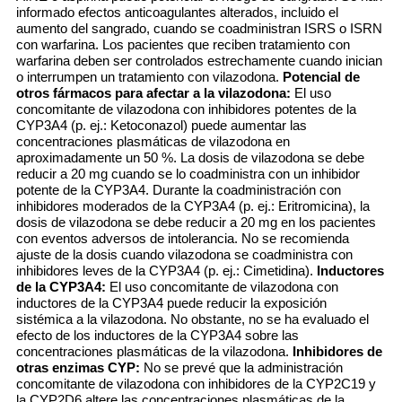
informado efectos anticoagulantes alterados, incluido el
aumento del sangrado, cuando se coadministran ISRS o ISRN
con warfarina. Los pacientes que reciben tratamiento con
warfarina deben ser controlados estrechamente cuando inician
o interrumpen un tratamiento con vilazodona.
Potencial de
otros fármacos para afectar a la vilazodona:
El uso
concomitante de vilazodona con inhibidores potentes de la
CYP3A4 (p. ej.: Ketoconazol) puede aumentar las
concentraciones plasmáticas de vilazodona en
aproximadamente un 50 %. La dosis de vilazodona se debe
reducir a 20 mg cuando se lo coadministra con un inhibidor
potente de la CYP3A4. Durante la coadministración con
inhibidores moderados de la CYP3A4 (p. ej.: Eritromicina), la
dosis de vilazodona se debe reducir a 20 mg en los pacientes
con eventos adversos de intolerancia. No se recomienda
ajuste de la dosis cuando vilazodona se coadministra con
inhibidores leves de la CYP3A4 (p. ej.: Cimetidina).
Inductores
de la CYP3A4:
El uso concomitante de vilazodona con
inductores de la CYP3A4 puede reducir la exposición
sistémica a la vilazodona. No obstante, no se ha evaluado el
efecto de los inductores de la CYP3A4 sobre las
concentraciones plasmáticas de la vilazodona.
Inhibidores de
otras enzimas CYP:
No se prevé que la administración
concomitante de vilazodona con inhibidores de la CYP2C19 y
la CYP2D6 altere las concentraciones plasmáticas de la