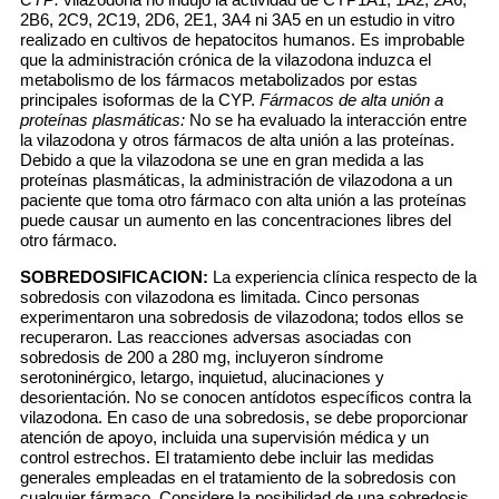
2B6, 2C9, 2C19, 2D6, 2E1, 3A4 ni 3A5 en un estudio in vitro
realizado en cultivos de hepatocitos humanos. Es improbable
que la administración crónica de la vilazodona induzca el
metabolismo de los fármacos metabolizados por estas
principales isoformas de la CYP.
Fármacos de alta unión a
proteínas plasmáticas:
No se ha evaluado la interacción entre
la vilazodona y otros fármacos de alta unión a las proteínas.
Debido a que la vilazodona se une en gran medida a las
proteínas plasmáticas, la administración de vilazodona a un
paciente que toma otro fármaco con alta unión a las proteínas
puede causar un aumento en las concentraciones libres del
otro fármaco.
SOBREDOSIFICACION:
La experiencia clínica respecto de la
sobredosis con vilazodona es limitada. Cinco personas
experimentaron una sobredosis de vilazodona; todos ellos se
recuperaron. Las reacciones adversas asociadas con
sobredosis de 200 a 280 mg, incluyeron síndrome
serotoninérgico, letargo, inquietud, alucinaciones y
desorientación. No se conocen antídotos específicos contra la
vilazodona. En caso de una sobredosis, se debe proporcionar
atención de apoyo, incluida una supervisión médica y un
control estrechos. El tratamiento debe incluir las medidas
generales empleadas en el tratamiento de la sobredosis con
cualquier fármaco. Considere la posibilidad de una sobredosis