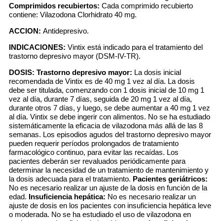
Comprimidos recubiertos:
Cada comprimido recubierto
contiene: Vilazodona Clorhidrato 40 mg.
ACCION:
Antidepresivo.
INDICACIONES:
Vintix está indicado para el tratamiento del
trastorno depresivo mayor (DSM-IV-TR).
DOSIS:
Trastorno depresivo mayor:
La dosis inicial
recomendada de Vintix es de 40 mg 1 vez al día. La dosis
debe ser titulada, comenzando con 1 dosis inicial de 10 mg 1
vez al día, durante 7 días, seguida de 20 mg 1 vez al día,
durante otros 7 días, y luego, se debe aumentar a 40 mg 1 vez
al día. Vintix se debe ingerir con alimentos. No se ha estudiado
sistemáticamente la eficacia de vilazodona más allá de las 8
semanas. Los episodios agudos del trastorno depresivo mayor
pueden requerir períodos prolongados de tratamiento
farmacológico continuo, para evitar las recaídas. Los
pacientes deberán ser revaluados periódicamente para
determinar la necesidad de un tratamiento de mantenimiento y
la dosis adecuada para el tratamiento.
Pacientes geriátricos:
No es necesario realizar un ajuste de la dosis en función de la
edad.
Insuficiencia hepática:
No es necesario realizar un
ajuste de dosis en los pacientes con insuficiencia hepática leve
o moderada. No se ha estudiado el uso de vilazodona en