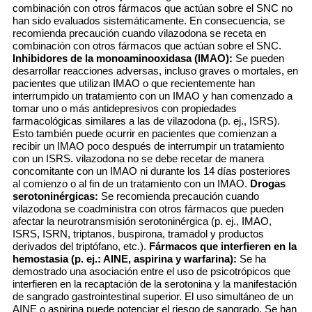
combinación con otros fármacos que actúan sobre el SNC no
han sido evaluados sistemáticamente. En consecuencia, se
recomienda precaución cuando vilazodona se receta en
combinación con otros fármacos que actúan sobre el SNC.
Inhibidores de la monoaminooxidasa (IMAO):
Se pueden
desarrollar reacciones adversas, incluso graves o mortales, en
pacientes que utilizan IMAO o que recientemente han
interrumpido un tratamiento con un IMAO y han comenzado a
tomar uno o más antidepresivos con propiedades
farmacológicas similares a las de vilazodona (p. ej., ISRS).
Esto también puede ocurrir en pacientes que comienzan a
recibir un IMAO poco después de interrumpir un tratamiento
con un ISRS. vilazodona no se debe recetar de manera
concomitante con un IMAO ni durante los 14 días posteriores
al comienzo o al fin de un tratamiento con un IMAO.
Drogas
serotoninérgicas:
Se recomienda precaución cuando
vilazodona se coadministra con otros fármacos que pueden
afectar la neurotransmisión serotoninérgica (p. ej., IMAO,
ISRS, ISRN, triptanos, buspirona, tramadol y productos
derivados del triptófano, etc.).
Fármacos que interfieren en la
hemostasia (p. ej.: AINE, aspirina y warfarina):
Se ha
demostrado una asociación entre el uso de psicotrópicos que
interfieren en la recaptación de la serotonina y la manifestación
de sangrado gastrointestinal superior. El uso simultáneo de un
AINE o aspirina puede potenciar el riesgo de sangrado. Se han