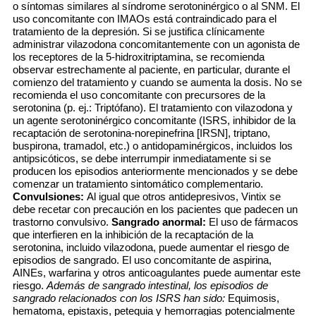
o síntomas similares al síndrome serotoninérgico o al SNM. El
uso concomitante con IMAOs está contraindicado para el
tratamiento de la depresión. Si se justifica clínicamente
administrar vilazodona concomitantemente con un agonista de
los receptores de la 5-hidroxitriptamina, se recomienda
observar estrechamente al paciente, en particular, durante el
comienzo del tratamiento y cuando se aumenta la dosis. No se
recomienda el uso concomitante con precursores de la
serotonina (p. ej.: Triptófano). El tratamiento con vilazodona y
un agente serotoninérgico concomitante (ISRS, inhibidor de la
recaptación de serotonina-norepinefrina [IRSN], triptano,
buspirona, tramadol, etc.) o antidopaminérgicos, incluidos los
antipsicóticos, se debe interrumpir inmediatamente si se
producen los episodios anteriormente mencionados y se debe
comenzar un tratamiento sintomático complementario.
Convulsiones:
Al igual que otros antidepresivos, Vintix se
debe recetar con precaución en los pacientes que padecen un
trastorno convulsivo.
Sangrado anormal:
El uso de fármacos
que interfieren en la inhibición de la recaptación de la
serotonina, incluido vilazodona, puede aumentar el riesgo de
episodios de sangrado. El uso concomitante de aspirina,
AINEs, warfarina y otros anticoagulantes puede aumentar este
riesgo.
Además de sangrado intestinal, los episodios de
sangrado relacionados con los ISRS han sido:
Equimosis,
hematoma, epistaxis, petequia y hemorragias potencialmente