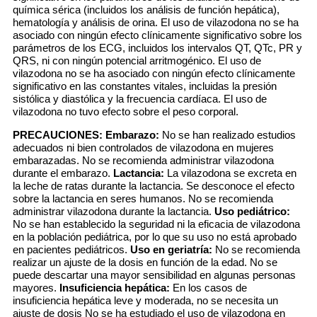
química sérica (incluidos los análisis de función hepática),
hematología y análisis de orina. El uso de vilazodona no se ha
asociado con ningún efecto clínicamente significativo sobre los
parámetros de los ECG, incluidos los intervalos QT, QTc, PR y
QRS, ni con ningún potencial arritmogénico. El uso de
vilazodona no se ha asociado con ningún efecto clínicamente
significativo en las constantes vitales, incluidas la presión
sistólica y diastólica y la frecuencia cardíaca. El uso de
vilazodona no tuvo efecto sobre el peso corporal.
PRECAUCIONES:
Embarazo:
No se han realizado estudios
adecuados ni bien controlados de vilazodona en mujeres
embarazadas. No se recomienda administrar vilazodona
durante el embarazo.
Lactancia:
La vilazodona se excreta en
la leche de ratas durante la lactancia. Se desconoce el efecto
sobre la lactancia en seres humanos. No se recomienda
administrar vilazodona durante la lactancia.
Uso pediátrico:
No se han establecido la seguridad ni la eficacia de vilazodona
en la población pediátrica, por lo que su uso no está aprobado
en pacientes pediátricos.
Uso en geriatría:
No se recomienda
realizar un ajuste de la dosis en función de la edad. No se
puede descartar una mayor sensibilidad en algunas personas
mayores.
Insuficiencia hepática:
En los casos de
insuficiencia hepática leve y moderada, no se necesita un
ajuste de dosis No se ha estudiado el uso de vilazodona en