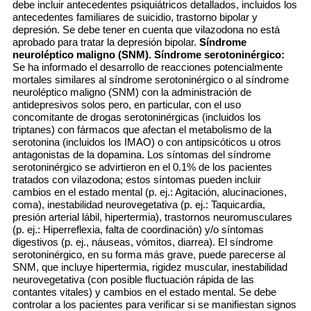
debe incluir antecedentes psiquiátricos detallados, incluidos los
antecedentes familiares de suicidio, trastorno bipolar y
depresión. Se debe tener en cuenta que vilazodona no está
aprobado para tratar la depresión bipolar.
Síndrome
neuroléptico maligno (SNM). Síndrome serotoninérgico:
Se ha informado el desarrollo de reacciones potencialmente
mortales similares al síndrome serotoninérgico o al síndrome
neuroléptico maligno (SNM) con la administración de
antidepresivos solos pero, en particular, con el uso
concomitante de drogas serotoninérgicas (incluidos los
triptanes) con fármacos que afectan el metabolismo de la
serotonina (incluidos los IMAO) o con antipsicóticos u otros
antagonistas de la dopamina. Los síntomas del síndrome
serotoninérgico se advirtieron en el 0.1% de los pacientes
tratados con vilazodona; estos síntomas pueden incluir
cambios en el estado mental (p. ej.: Agitación, alucinaciones,
coma), inestabilidad neurovegetativa (p. ej.: Taquicardia,
presión arterial lábil, hipertermia), trastornos neuromusculares
(p. ej.: Hiperreflexia, falta de coordinación) y/o síntomas
digestivos (p. ej., náuseas, vómitos, diarrea). El síndrome
serotoninérgico, en su forma más grave, puede parecerse al
SNM, que incluye hipertermia, rigidez muscular, inestabilidad
neurovegetativa (con posible fluctuación rápida de las
contantes vitales) y cambios en el estado mental. Se debe
controlar a los pacientes para verificar si se manifiestan signos