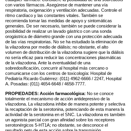
con varios fármacos. Asegúrese de mantener una vía
respiratoria, oxigenación y ventilación adecuadas. Controle el
ritmo cardíaco y las constantes vitales. También se
recomienda tomar las medidas de apoyo y sintomáticas
generales. De ser necesario, también se puede considerar la
posibilidad de realizar un lavado gástrico con una sonda
orogástrica de diámetro grande con una protección adecuada
de las vías respiratorias. No se ha estudiado la eliminación de
la vilazodona por medio de diálisis; no obstante, el alto
volumen de distribución de la vilazodona sugiere que la diálisis
no sería eficaz para reducir las concentraciones plasmáticas
de la vilazodona. Ante la eventualidad de una
sobredosificación, concurrir al hospital más cercano o
comunicarse con los centros de toxicología: Hospital de
Pediatría Ricardo Gutiérrez: (011) 4962-6666 / 2247, Hospital
A. Posadas: (011) 4654-6648 / 4658-7777.
PROPIEDADES:
Acción farmacológica:
No se conoce
totalmente el mecanismo de acción antidepresivo de la
vilazodona. La vilazodona inhibe de manera potente y selectiva
la recaptación de la serotonina, potenciando de esta manera la
actividad de la serotonina en el SNC. La vilazodona es también
un agonista parcial con gran afinidad sobre los receptores
serotonérgicos 5-HT1A; no obstante, se desconoce el
resultado neto de esta acción sobre la transmisión