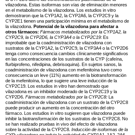
vilazodona. Estas isoformas son vías de eliminación menores
en el metabolismo de la vilazodona. Los estudios in vitro
demostraron que la CYP1A2, la CYP2A6, la CYP2C9 y la
CYP2E1 tienen una participación mínima en el metabolismo de
la vilazodona.
Potencial de la vilazodona para afectar a
otros fármacos:
Fármacos metabolizados por la CYP1A2, la
CYP2C9, la CYP2D6, la CYP3A4 o la CYP2C19:
Es
improbable que la coadministración de vilazodona con
sustratos de la CYP1A2, la CYP2C9, la CYP3A4 o la CYP2D6
tenga como consecuencia cambios clínicamente significativos
en las concentraciones de los sustratos de la CYP (cafeína,
flurbiprofeno, nifedipina, debrisoquina). En sujetos sanos, la
coadministración de vilazodona con mefenitoína tuvo como
consecuencia un leve (11%) aumento en la biotransformación
de la mefenitoína, lo que sugiere una leve inducción de la
CYP2C19. Los estudios in vitro han demostrado que
vilazodona es un inhibidor moderado de la CYP2C19 y la
CYP2D6.
Fármacos metabolizados por la CYP2C8:
La
coadministración de vilazodona con un sustrato de la CYP2C8
puede producir un aumento en la concentración del otro
fármaco. Los estudios in vitro sugieren que vilazodona puede
inhibir la biotransformación de los sustratos de la CYP2C8. No
se han realizado pruebas in vivo del efecto de vilazodona
sobre la actividad de la CYP2C8.
Inducción de isoformas de la
CYP:
vilazodona no indujo la actividad de CYP1A1, 1A2, 2A6,