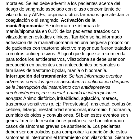
mortales. Se les debe advertir a los pacientes acerca del
riesgo de sangrado asociado con el uso concomitante de
vilazodona y AINEs, aspirina u otros fármacos que afectan la
coagulación o el sangrado.
Activación de la
manía/hipomanía:
Se informaron síntomas de
manía/hipomanía en 0.1% de los pacientes tratados con
vilazodona en estudios clínicos. También se ha informado
activación de la manía/hipomanía en una pequeña proporción
de pacientes con trastorno afectivo mayor que fueron tratados
con otros antidepresivos. Al igual que lo que se recomienda
para todos los antidepresivos, vilazodona se debe usar con
precaución en pacientes con antecedentes personales o
familiares de trastorno bipolar, manía o hipomanía.
Interrupción del tratamiento:
Se han informado eventos
adversos como los que se describen a continuación después
de la interrupción del tratamiento con antidepresivos
serotoninérgicos, en especial, cuando la interrupción es
abrupta:
Ánimo disfórico, irritabilidad, agitación, mareos,
trastornos sensitivos (p. ej.: Parestesias), ansiedad, confusión,
cefalea, letargo, inestabilidad emocional, insomnio, hipomanía,
zumbido de oídos y convulsiones. Si bien estos eventos son
generalmente de resolución espontánea, se han informado
casos de síntomas graves de abstinencia. Los pacientes
deben ser controlados para comprobar la aparición de estos
síntomas al interrumpir el tratamiento con vilazodona. Siempre