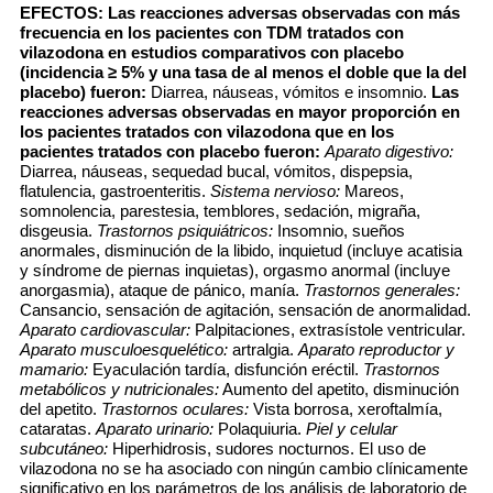
EFECTOS:
Las reacciones adversas observadas con más
frecuencia en los pacientes con TDM tratados con
vilazodona en estudios comparativos con placebo
(incidencia ≥
5% y una tasa de al menos el doble que la del
placebo) fueron:
Diarrea, náuseas, vómitos e insomnio.
Las
reacciones adversas observadas en mayor proporción en
los pacientes tratados con vilazodona que en los
pacientes tratados con placebo fueron:
Aparato digestivo:
Diarrea, náuseas, sequedad bucal, vómitos, dispepsia,
flatulencia, gastroenteritis.
Sistema nervioso:
Mareos,
somnolencia, parestesia, temblores, sedación, migraña,
disgeusia.
Trastornos psiquiátricos:
Insomnio, sueños
anormales, disminución de la libido, inquietud (incluye acatisia
y síndrome de piernas inquietas), orgasmo anormal (incluye
anorgasmia), ataque de pánico, manía.
Trastornos generales:
Cansancio, sensación de agitación, sensación de anormalidad.
Aparato cardiovascular:
Palpitaciones, extrasístole ventricular.
Aparato musculoesquelético:
artralgia.
Aparato reproductor y
mamario:
Eyaculación tardía, disfunción eréctil.
Trastornos
metabólicos y nutricionales:
Aumento del apetito, disminución
del apetito.
Trastornos oculares:
Vista borrosa, xeroftalmía,
cataratas.
Aparato urinario:
Polaquiuria.
Piel y celular
subcutáneo:
Hiperhidrosis, sudores nocturnos. El uso de
vilazodona no se ha asociado con ningún cambio clínicamente
significativo en los parámetros de los análisis de laboratorio de