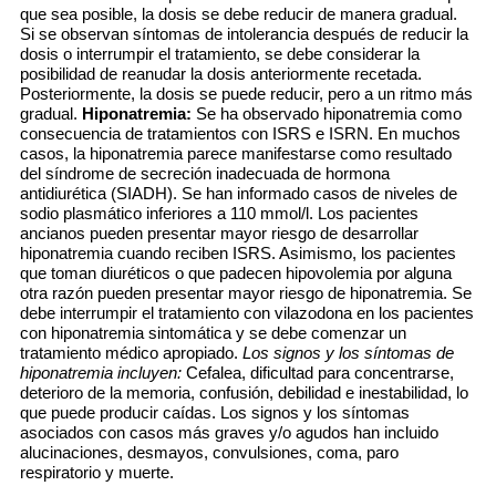
que sea posible, la dosis se debe reducir de manera gradual.
Si se observan síntomas de intolerancia después de reducir la
dosis o interrumpir el tratamiento, se debe considerar la
posibilidad de reanudar la dosis anteriormente recetada.
Posteriormente, la dosis se puede reducir, pero a un ritmo más
gradual.
Hiponatremia:
Se ha observado hiponatremia como
consecuencia de tratamientos con ISRS e ISRN. En muchos
casos, la hiponatremia parece manifestarse como resultado
del síndrome de secreción inadecuada de hormona
antidiurética (SIADH). Se han informado casos de niveles de
sodio plasmático inferiores a 110 mmol/l. Los pacientes
ancianos pueden presentar mayor riesgo de desarrollar
hiponatremia cuando reciben ISRS. Asimismo, los pacientes
que toman diuréticos o que padecen hipovolemia por alguna
otra razón pueden presentar mayor riesgo de hiponatremia. Se
debe interrumpir el tratamiento con vilazodona en los pacientes
con hiponatremia sintomática y se debe comenzar un
tratamiento médico apropiado.
Los signos y los síntomas de
hiponatremia incluyen:
Cefalea, dificultad para concentrarse,
deterioro de la memoria, confusión, debilidad e inestabilidad, lo
que puede producir caídas. Los signos y los síntomas
asociados con casos más graves y/o agudos han incluido
alucinaciones, desmayos, convulsiones, coma, paro
respiratorio y muerte.