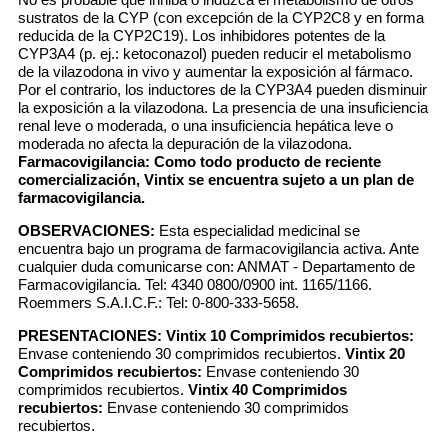
sustratos de la CYP (con excepción de la CYP2C8 y en forma
reducida de la CYP2C19). Los inhibidores potentes de la
CYP3A4 (p. ej.: ketoconazol) pueden reducir el metabolismo
de la vilazodona in vivo y aumentar la exposición al fármaco.
Por el contrario, los inductores de la CYP3A4 pueden disminuir
la exposición a la vilazodona. La presencia de una insuficiencia
renal leve o moderada, o una insuficiencia hepática leve o
moderada no afecta la depuración de la vilazodona.
Farmacovigilancia: Como todo producto de reciente
comercialización, Vintix se encuentra sujeto a un plan de
farmacovigilancia.
OBSERVACIONES:
Esta especialidad medicinal se
encuentra bajo un programa de farmacovigilancia activa. Ante
cualquier duda comunicarse con: ANMAT - Departamento de
Farmacovigilancia. Tel: 4340 0800/0900 int. 1165/1166.
Roemmers S.A.I.C.F.: Tel: 0-800-333-5658.
PRESENTACIONES:
Vintix 10 Comprimidos recubiertos:
Envase conteniendo 30 comprimidos recubiertos.
Vintix 20
Comprimidos recubiertos:
Envase conteniendo 30
comprimidos recubiertos.
Vintix 40 Comprimidos
recubiertos:
Envase conteniendo 30 comprimidos
recubiertos.