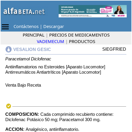
Contáctenos
|
Descargar
PRINCIPAL
|
PRECIOS DE MEDICAMENTOS
VADEMECUM
|
PRODUCTOS
SIEGFRIED
VESALION GESIC
Paracetamol
Diclofenac
Antiinflamatorios no Esteroides [Aparato Locomotor]
Antirreumáticos Antiartríticos [Aparato Locomotor]
Venta Bajo Receta
COMPOSICION:
Cada comprimido recubierto contiene:
Diclofenac Potásico 50 mg; Paracetamol 300 mg.
ACCION:
Analgésico, antiinflamatorio.