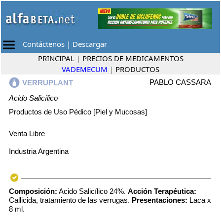
Contáctenos
|
Descargar
PRINCIPAL
|
PRECIOS DE MEDICAMENTOS
VADEMECUM
|
PRODUCTOS
PABLO CASSARA
VERRUPLANT
Acido Salicílico
Productos de Uso Pédico [Piel y Mucosas]
Venta Libre
Industria Argentina
Composición:
Acido Salicílico 24%.
Acción Terapéutica:
Callicida, tratamiento de las verrugas.
Presentaciones:
Laca x
8 ml.