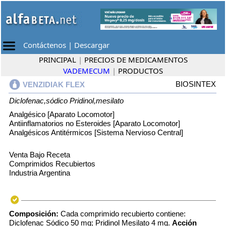
Contáctenos
|
Descargar
PRINCIPAL
|
PRECIOS DE MEDICAMENTOS
VADEMECUM
|
PRODUCTOS
BIOSINTEX
VENZIDIAK FLEX
Diclofenac,sódico
Pridinol,mesilato
Analgésico [Aparato Locomotor]
Antiinflamatorios no Esteroides [Aparato Locomotor]
Analgésicos Antitérmicos [Sistema Nervioso Central]
Venta Bajo Receta
Comprimidos Recubiertos
Industria Argentina
Composición:
Cada comprimido recubierto contiene:
Diclofenac Sódico 50 mg; Pridinol Mesilato 4 mg.
Acción