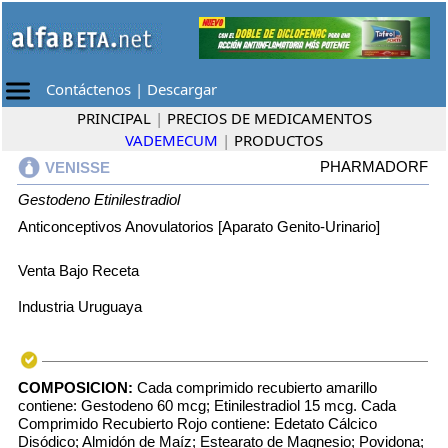
Contáctenos
|
Descargar
PRINCIPAL
|
PRECIOS DE MEDICAMENTOS
VADEMECUM
|
PRODUCTOS
PHARMADORF
VENISSE
Gestodeno
Etinilestradiol
Anticonceptivos Anovulatorios [Aparato Genito-Urinario]
Venta Bajo Receta
Industria Uruguaya
COMPOSICION:
Cada comprimido recubierto amarillo
contiene: Gestodeno 60 mcg; Etinilestradiol 15 mcg. Cada
Comprimido Recubierto Rojo contiene: Edetato Cálcico
Disódico; Almidón de Maíz; Estearato de Magnesio; Povidona;