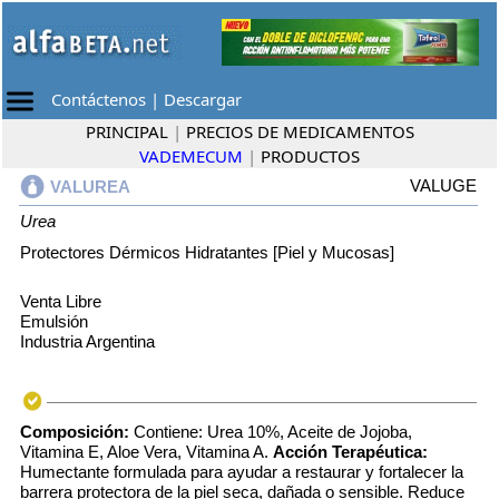
Contáctenos
|
Descargar
PRINCIPAL
|
PRECIOS DE MEDICAMENTOS
VADEMECUM
|
PRODUCTOS
VALUGE
VALUREA
Urea
Protectores Dérmicos Hidratantes [Piel y Mucosas]
Venta Libre
Emulsión
Industria Argentina
Composición:
Contiene: Urea 10%, Aceite de Jojoba,
Vitamina E, Aloe Vera, Vitamina A.
Acción Terapéutica:
Humectante formulada para ayudar a restaurar y fortalecer la
barrera protectora de la piel seca, dañada o sensible. Reduce