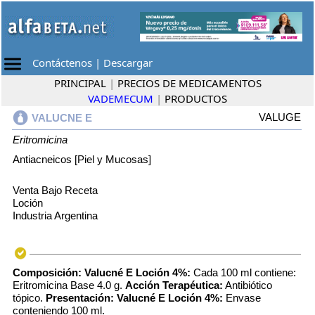
Contáctenos
|
Descargar
PRINCIPAL
|
PRECIOS DE MEDICAMENTOS
VADEMECUM
|
PRODUCTOS
VALUGE
VALUCNE E
Eritromicina
Antiacneicos [Piel y Mucosas]
Venta Bajo Receta
Loción
Industria Argentina
Composición:
Valucné E Loción 4%:
Cada 100 ml contiene:
Eritromicina Base 4.0 g.
Acción Terapéutica:
Antibiótico
tópico.
Presentación:
Valucné E Loción 4%:
Envase
conteniendo 100 ml.