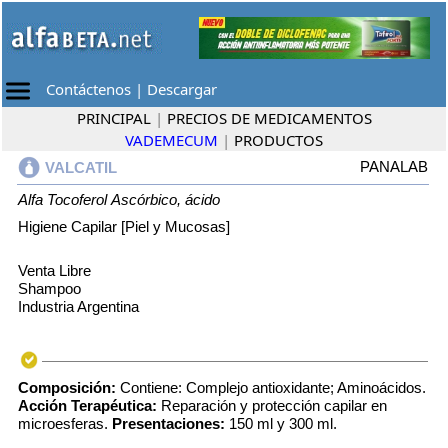
Contáctenos
|
Descargar
PRINCIPAL
|
PRECIOS DE MEDICAMENTOS
VADEMECUM
|
PRODUCTOS
PANALAB
VALCATIL
Alfa Tocoferol
Ascórbico, ácido
Higiene Capilar [Piel y Mucosas]
Venta Libre
Shampoo
Industria Argentina
Composición:
Contiene: Complejo antioxidante; Aminoácidos.
Acción Terapéutica:
Reparación y protección capilar en
microesferas.
Presentaciones:
150 ml y 300 ml.