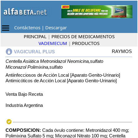
Contáctenos
|
Descargar
PRINCIPAL
|
PRECIOS DE MEDICAMENTOS
VADEMECUM
|
PRODUCTOS
RAYMOS
VAGICURAL PLUS
Centella Asiática
Metronidazol
Neomicina,sulfato
Miconazol
Polimixina,sulfato
Antiinfecciosos de Acción Local [Aparato Genito-Urinario]
Antimicóticos de Acción Local [Aparato Genito-Urinario]
Venta Bajo Receta
Industria Argentina
COMPOSICION:
Cada óvulo contiene: Metronidazol 400 mg;
Polimixina Sulfato 5 mg; Miconazol Nitrato 100 mg; Centella