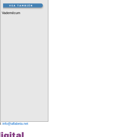
Vademécum
l:
info@alfabeta.net