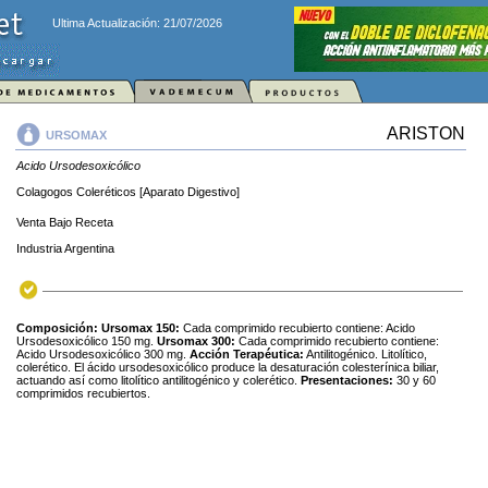
Ultima Actualización: 21/07/2026
ARISTON
URSOMAX
Acido Ursodesoxicólico
Colagogos Coleréticos [Aparato Digestivo]
Venta Bajo Receta
Industria Argentina
Composición:
Ursomax 150:
Cada comprimido recubierto contiene: Acido
Ursodesoxicólico 150 mg.
Ursomax 300:
Cada comprimido recubierto contiene:
Acido Ursodesoxicólico 300 mg.
Acción Terapéutica:
Antilitogénico. Litolítico,
colerético. El ácido ursodesoxicólico produce la desaturación colesterínica biliar,
actuando así como litolítico antilitogénico y colerético.
Presentaciones:
30 y 60
comprimidos recubiertos.