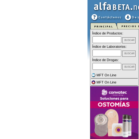
Índice de Productos:
Índice de Laboratorios:
Índice de Drogas:
MFT On Line
MFT On Line