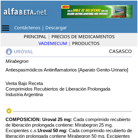
Contáctenos
|
Descargar
PRINCIPAL
|
PRECIOS DE MEDICAMENTOS
VADEMECUM
|
PRODUCTOS
CASASCO
UROVAL
Mirabegron
Antiespasmódicos Antiinflamatorios [Aparato Genito-Urinario]
Venta Bajo Receta
Comprimidos Recubiertos de Liberación Prolongada
Industria Argentina
COMPOSICION:
Uroval 25 mg:
Cada comprimido recubierto
de liberación prolongada contiene: Mirabegron 25 mg.
Excipientes c.s.
Uroval 50 mg:
Cada comprimido recubierto de
liberación prolongada contiene Mirabegron 50 mg. Excipientes