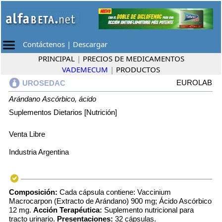
Contáctenos
|
Descargar
PRINCIPAL
|
PRECIOS DE MEDICAMENTOS
VADEMECUM
|
PRODUCTOS
EUROLAB
UROSEDAC
Arándano
Ascórbico, ácido
Suplementos Dietarios [Nutrición]
Venta Libre
Industria Argentina
Composición:
Cada cápsula contiene: Vaccinium
Macrocarpon (Extracto de Arándano) 900 mg; Ácido Ascórbico
12 mg.
Acción Terapéutica:
Suplemento nutricional para
tracto urinario.
Presentaciones:
32 cápsulas.