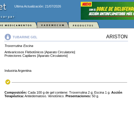
Ultima Actualización: 21/07/2026
ARISTON
TUBARINE GEL
Troxerrutina
Escina
Antivaricosos Flebotónicos [Aparato Circulatorio]
Protectores Capilares [Aparato Circulatorio]
Industria Argentina
Composición:
Cada 100 g de gel contiene: Troxerrutina 2 g; Escina 1 g.
Acción
Terapéutica:
Antiedematoso. Venotónico.
Presentaciones:
50 g.