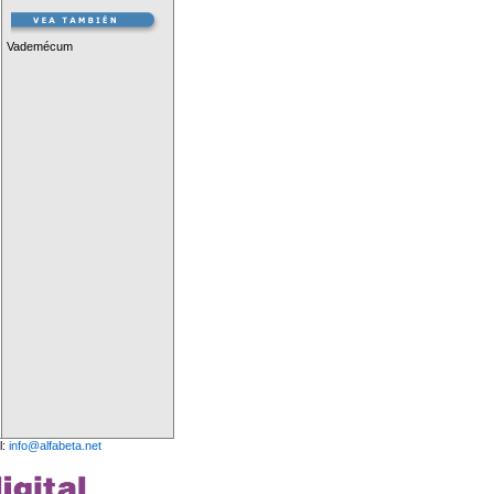
Vademécum
l:
info@alfabeta.net