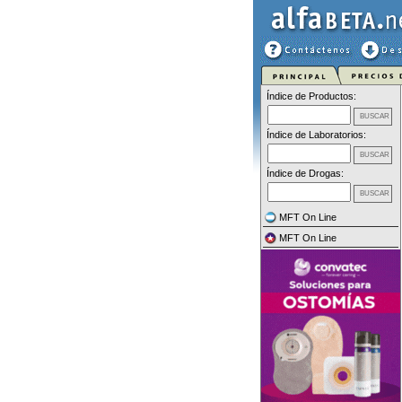
Índice de Productos:
Índice de Laboratorios:
Índice de Drogas:
MFT On Line
MFT On Line