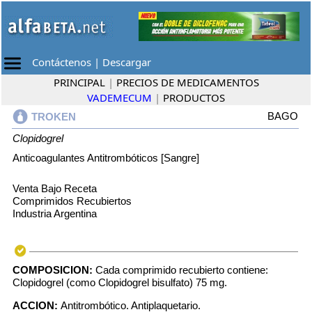
Contáctenos
|
Descargar
PRINCIPAL
|
PRECIOS DE MEDICAMENTOS
VADEMECUM
|
PRODUCTOS
BAGO
TROKEN
Clopidogrel
Anticoagulantes Antitrombóticos [Sangre]
Venta Bajo Receta
Comprimidos Recubiertos
Industria Argentina
COMPOSICION:
Cada comprimido recubierto contiene:
Clopidogrel (como Clopidogrel bisulfato) 75 mg.
ACCION:
Antitrombótico. Antiplaquetario.