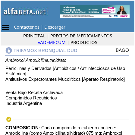
Contáctenos
|
Descargar
PRINCIPAL
|
PRECIOS DE MEDICAMENTOS
VADEMECUM
|
PRODUCTOS
BAGO
TRIFAMOX BRONQUIAL DUO
Ambroxol
Amoxicilina,trihidrato
Penicilinas y Derivados [Antibióticos / Antiinfecciosos de Uso
Sistémico]
Antitusivos Expectorantes Mucolíticos [Aparato Respiratorio]
Venta Bajo Receta Archivada
Comprimidos Recubiertos
Industria Argentina
COMPOSICION:
Cada comprimido recubierto contiene:
Amoxicilina (como Amoxicilina trihidrato) 875 mg; Ambroxol