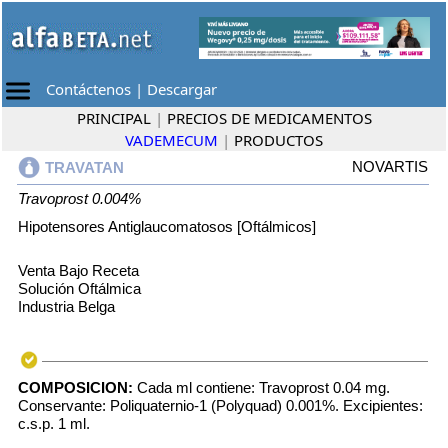
Contáctenos
|
Descargar
PRINCIPAL
|
PRECIOS DE MEDICAMENTOS
VADEMECUM
|
PRODUCTOS
NOVARTIS
TRAVATAN
Travoprost 0.004%
Hipotensores Antiglaucomatosos [Oftálmicos]
Venta Bajo Receta
Solución Oftálmica
Industria Belga
COMPOSICION:
Cada ml contiene: Travoprost 0.04 mg.
Conservante: Poliquaternio-1 (Polyquad) 0.001%. Excipientes:
c.s.p. 1 ml.