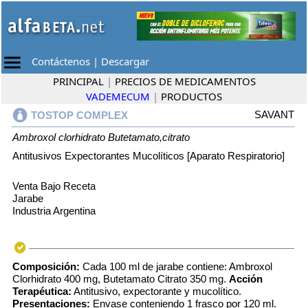
Contáctenos
|
Descargar
PRINCIPAL
|
PRECIOS DE MEDICAMENTOS
VADEMECUM
|
PRODUCTOS
SAVANT
TOSTOP COMPLEX
Ambroxol clorhidrato
Butetamato,citrato
Antitusivos Expectorantes Mucolíticos [Aparato Respiratorio]
Venta Bajo Receta
Jarabe
Industria Argentina
Composición:
Cada 100 ml de jarabe contiene: Ambroxol
Clorhidrato 400 mg, Butetamato Citrato 350 mg.
Acción
Terapéutica:
Antitusivo, expectorante y mucolítico.
Presentaciones:
Envase conteniendo 1 frasco por 120 ml.