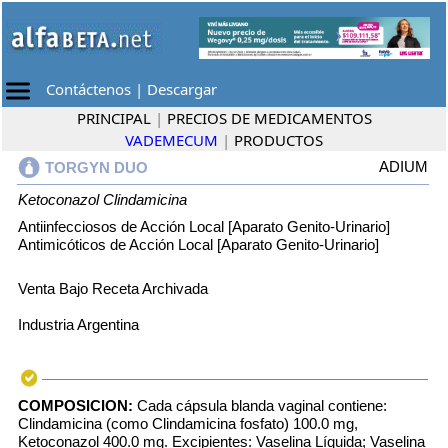
Contáctenos
|
Descargar
PRINCIPAL
|
PRECIOS DE MEDICAMENTOS
VADEMECUM
|
PRODUCTOS
ADIUM
TORGYN DUO
Ketoconazol
Clindamicina
Antiinfecciosos de Acción Local [Aparato Genito-Urinario]
Antimicóticos de Acción Local [Aparato Genito-Urinario]
Venta Bajo Receta Archivada
Industria Argentina
COMPOSICION:
Cada cápsula blanda vaginal contiene:
Clindamicina (como Clindamicina fosfato) 100.0 mg,
Ketoconazol 400.0 mg. Excipientes: Vaselina Líquida; Vaselina