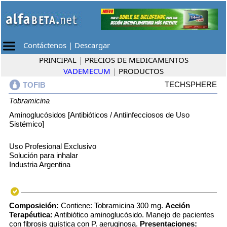
Contáctenos
|
Descargar
PRINCIPAL
|
PRECIOS DE MEDICAMENTOS
VADEMECUM
|
PRODUCTOS
TECHSPHERE
TOFIB
Tobramicina
Aminoglucósidos [Antibióticos / Antiinfecciosos de Uso
Sistémico]
Uso Profesional Exclusivo
Solución para inhalar
Industria Argentina
Composición:
Contiene: Tobramicina 300 mg.
Acción
Terapéutica:
Antibiótico aminoglucósido. Manejo de pacientes
con fibrosis quística con P. aeruginosa.
Presentaciones: