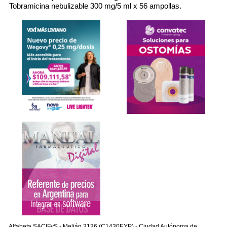
Tobramicina nebulizable 300 mg/5 ml x 56 ampollas.
Alfabeta SACIFyS - Melián 3136 (C1430EYP) - Ciudad Autónoma de